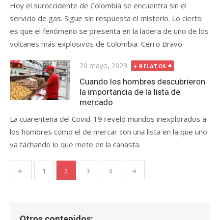
Hoy el suroccidente de Colombia se encuentra sin el
servicio de gas. Sigue sin respuesta el misterio. Lo cierto
es que el fenómeno se presenta en la ladera de uno de los
volcanes más explosivos de Colombia: Cerro Bravo
Publicada
20 mayo, 2023
+ RELATOS
el
Cuando los hombres descubrieron
la importancia de la lista de
mercado
La cuarentena del Covid-19 reveló mundos inexplorados a
los hombres como el de mercar con una lista en la que uno
va tachando lo que mete en la canasta.
Paginación
←
1
2
3
4
→
de
entradas
Otros contenidos: