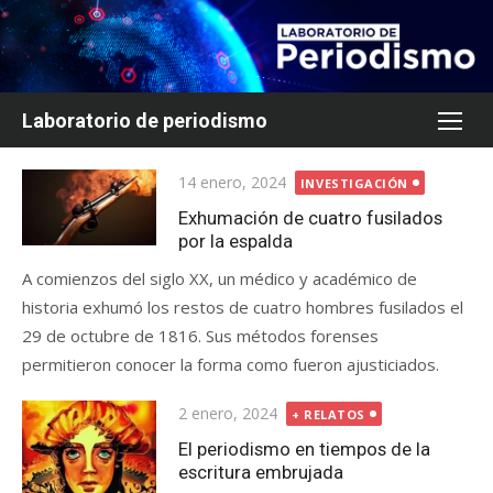
Saltar
al
contenido
Laboratorio de periodismo
Publicada
14 enero, 2024
INVESTIGACIÓN
el
Exhumación de cuatro fusilados
por la espalda
A comienzos del siglo XX, un médico y académico de
historia exhumó los restos de cuatro hombres fusilados el
29 de octubre de 1816. Sus métodos forenses
permitieron conocer la forma como fueron ajusticiados.
Publicada
2 enero, 2024
+ RELATOS
el
El periodismo en tiempos de la
escritura embrujada