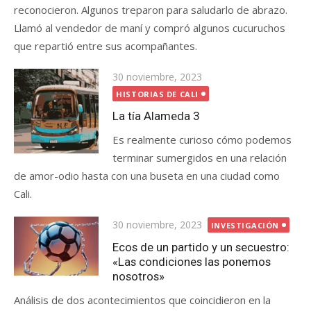
reconocieron. Algunos treparon para saludarlo de abrazo.
Llamó al vendedor de maní y compró algunos cucuruchos
que repartió entre sus acompañantes.
Publicada
30 noviembre, 2023
el
HISTORIAS DE CALI
La tía Alameda 3
Es realmente curioso cómo podemos
terminar sumergidos en una relación
de amor-odio hasta con una buseta en una ciudad como
Cali.
Publicada
30 noviembre, 2023
INVESTIGACIÓN
el
Ecos de un partido y un secuestro:
«Las condiciones las ponemos
nosotros»
Análisis de dos acontecimientos que coincidieron en la