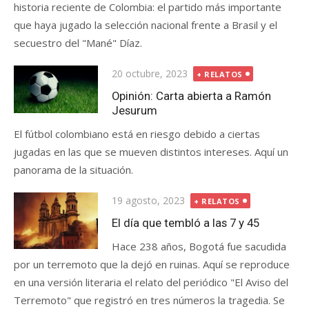
historia reciente de Colombia: el partido más importante
que haya jugado la selección nacional frente a Brasil y el
secuestro del "Mané" Díaz.
Publicada
20 octubre, 2023
+ RELATOS
el
Opinión: Carta abierta a Ramón
Jesurum
El fútbol colombiano está en riesgo debido a ciertas
jugadas en las que se mueven distintos intereses. Aquí un
panorama de la situación.
Publicada
19 agosto, 2023
+ RELATOS
el
El día que tembló a las 7 y 45
Hace 238 años, Bogotá fue sacudida
por un terremoto que la dejó en ruinas. Aquí se reproduce
en una versión literaria el relato del periódico "El Aviso del
Terremoto" que registró en tres números la tragedia. Se