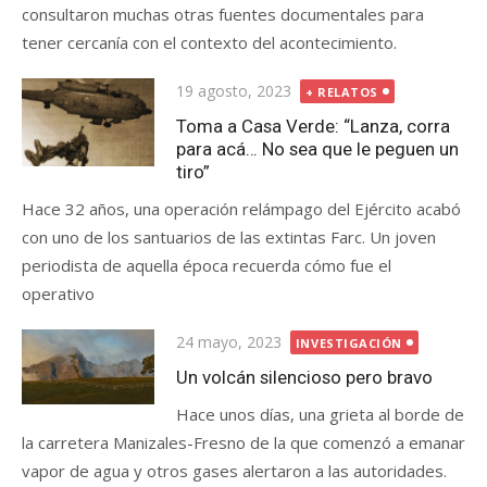
consultaron muchas otras fuentes documentales para
tener cercanía con el contexto del acontecimiento.
Publicada
19 agosto, 2023
+ RELATOS
el
Toma a Casa Verde: “Lanza, corra
para acá… No sea que le peguen un
tiro”
Hace 32 años, una operación relámpago del Ejército acabó
con uno de los santuarios de las extintas Farc. Un joven
periodista de aquella época recuerda cómo fue el
operativo
Publicada
24 mayo, 2023
INVESTIGACIÓN
el
Un volcán silencioso pero bravo
Hace unos días, una grieta al borde de
la carretera Manizales-Fresno de la que comenzó a emanar
vapor de agua y otros gases alertaron a las autoridades.