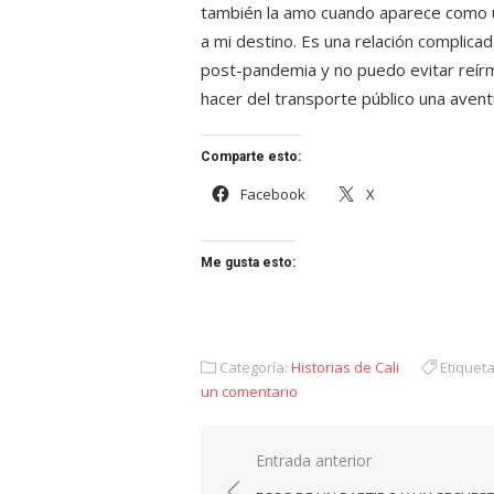
también la amo cuando aparece como u
a mi destino. Es una relación complicada
post-pandemia y no puedo evitar reírme
hacer del transporte público una aventu
Comparte esto:
Facebook
X
Me gusta esto:
Categoría:
Historias de Cali
Etiquet
un comentario
Navegación
Entrada anterior
de