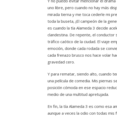
Y no puedo evitar mencionar el drama 
uno libre, pero cuando no hay más dis
mirada tierna y me toca cederle mi pr
toda la buseta, ¡El campeón de la gene
es cuando la tía Alameda 3 decide ace
clandestina. De repente, el conductor 
tráfico caótico de la ciudad. El viaje 
emoción, donde cada rodada se convie
cada frenazo brusco nos hace volar ha
gravedad cero.
Y para rematar, siendo alto, cuando t
una película de comedia. Mis piernas s
posición cómoda en ese espacio reduci
medio de una multitud apretujada.
En fin, la tía Alameda 3 es como esa am
aunque a veces la odio con todas mis 