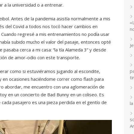
r a la universidad o a entrenar.
ibol. Antes de la pandemia asistía normalmente a mis
«
és del Covid a todos nos tocó hacer cambios en
n
ón. Cuando regresé a mis entrenamientos no podía usar
abía subido mucho el valor del pasaje, entonces opté
J
 pasaba cerca a mi casa: “la tía Alameda 3” y desde
ión de amor-odio con este transporte.
p
erar como si estuviéramos jugando al escondite,
ti
 en ocasiones haciéndome correr como flash para
gro abordar, me encuentro con una aglomeración de
oy en un concierto de Bad Bunny en un coliseo. Es
cada pasajero es una pieza perdida en el gentío de
la
so
A