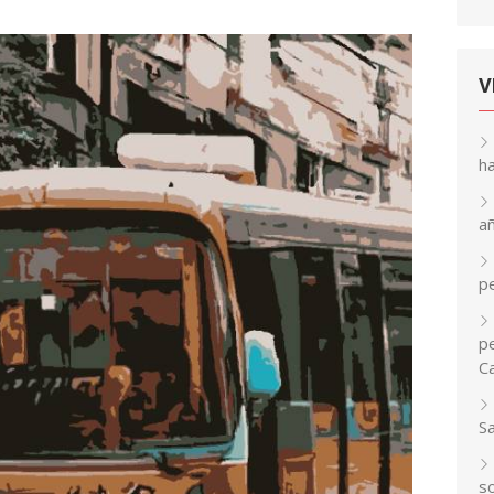
V
h
a
p
pe
C
S
so