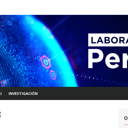
I
INVESTIGACIÓN
3
O