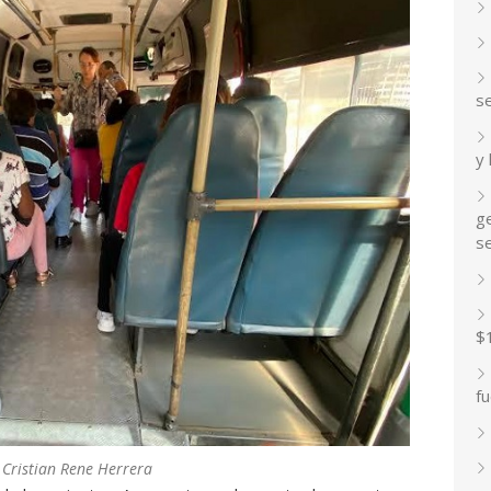
s
y
ge
s
$
fu
 Cristian Rene Herrera