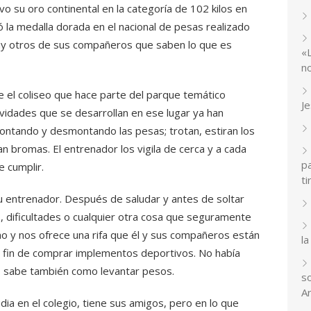
 su oro continental en la categoría de 102 kilos en
 la medalla dorada en el nacional de pesas realizado
ay otros de sus compañeros que saben lo que es
«
n
e el coliseo que hace parte del parque temático
J
vidades que se desarrollan en ese lugar ya han
ontando y desmontando las pesas; trotan, estiran los
n bromas. El entrenador los vigila de cerca y a cada
p
e cumplir.
ti
su entrenador. Después de saludar y antes de soltar
, dificultades o cualquier otra cosa que seguramente
o y nos ofrece una rifa que él y sus compañeros están
la
l fin de comprar implementos deportivos. No había
, sabe también como levantar pesos.
so
A
ia en el colegio, tiene sus amigos, pero en lo que