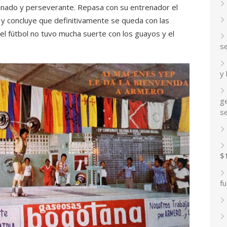
plinado y perseverante. Repasa con su entrenador el
 y concluye que definitivamente se queda con las
l fútbol no tuvo mucha suerte con los guayos y el
s
y
ge
s
$
fu