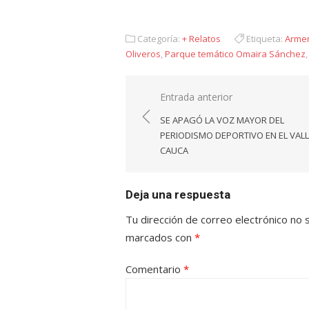
Categoría:
+ Relatos
Etiqueta:
Arme
Oliveros
,
Parque temático Omaira Sánchez
Navegación
Entrada anterior
de
SE APAGÓ LA VOZ MAYOR DEL
entradas
PERIODISMO DEPORTIVO EN EL VALL
CAUCA
Deja una respuesta
Tu dirección de correo electrónico no 
marcados con
*
Comentario
*