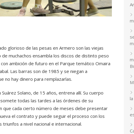
A
m
se
m
ado glorioso de las pesas en Armero son las viejas
o de muchachos ensambla los discos de distinto peso
m
 con ambición de futuro en el Parque temático Omaira
Bo
bal. Las barras son de 1985 y se niegan a
ue no hay dinero para remplazarlas.
M
Suárez Solano, de 15 años, entrena allí. Su cuerpo
la
 somete todas las tardes a las órdenes de su
ven que cada cierto número de meses debe presentar
e
enueva el contrato y puede seguir el proceso con los
 triunfos a nivel nacional e internacional.
C