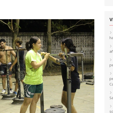
V
h
a
p
pe
C
S
so