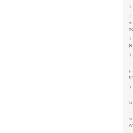
«
n
J
p
ti
la
so
A