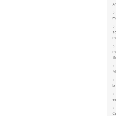
A
m
se
m
m
Bo
M
la
e
C