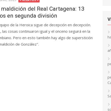
 maldición del Real Cartagena: 13
os en segunda división
V
equipo de la Heroica sigue de decepción en decepción.
 las cosas continuaron igual y el onceno seguirá en la
h
ombiano. Pero en esto también hay algo de superstición
maldición de González".
a
p
pe
C
S
so