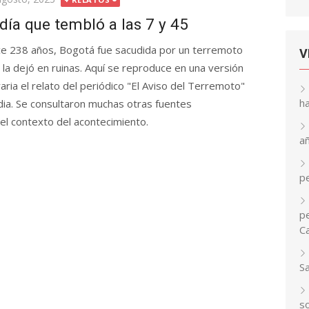
 día que tembló a las 7 y 45
e 238 años, Bogotá fue sacudida por un terremoto
V
 la dejó en ruinas. Aquí se reproduce en una versión
eraria el relato del periódico "El Aviso del Terremoto"
h
dia. Se consultaron muchas otras fuentes
el contexto del acontecimiento.
a
p
pe
C
S
so