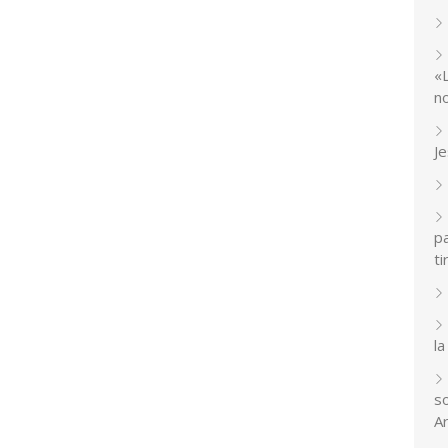
«
n
J
p
ti
la
so
A