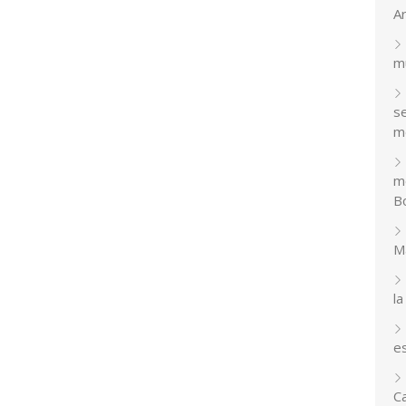
A
m
se
m
m
Bo
M
la
e
C