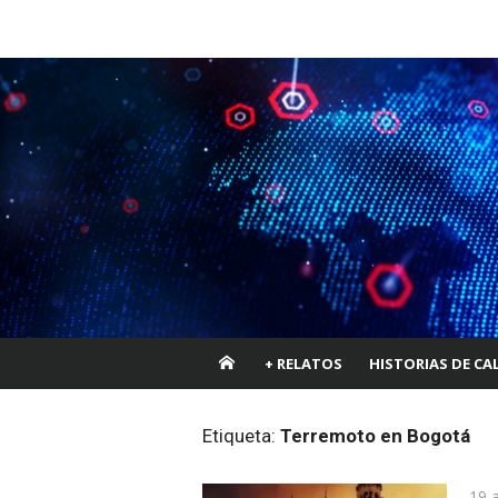
Saltar
Laboratorio de
al
contenido
periodismo
+ RELATOS
HISTORIAS DE CAL
Etiqueta:
Terremoto en Bogotá
Pub
19 