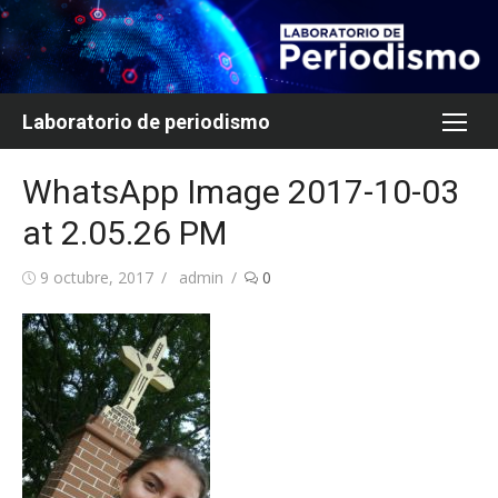
Saltar
al
contenido
Laboratorio de periodismo
WhatsApp Image 2017-10-03
at 2.05.26 PM
Publicada
Autor
9 octubre, 2017
admin
0
el